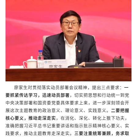
廖家生对贯彻落实动员部署会议精神，提出三点要求：
一
要抓紧传达学习，迅速动员部署
，切实把思想和行动统一到党
中央决策部署和国资委党委具体要求上来，进一步深刻领会开
展这次主题教育的政治意义、理论意义、实践意义。
二要把握
核心要义，推动走深走实
，在消化、深化、转化上狠下功夫，
准确把握习近平总书记重要讲话和指示批示精神核心要义、实
践要求，推动主题教育走深走实。
三要注重统筹兼顾，务求取