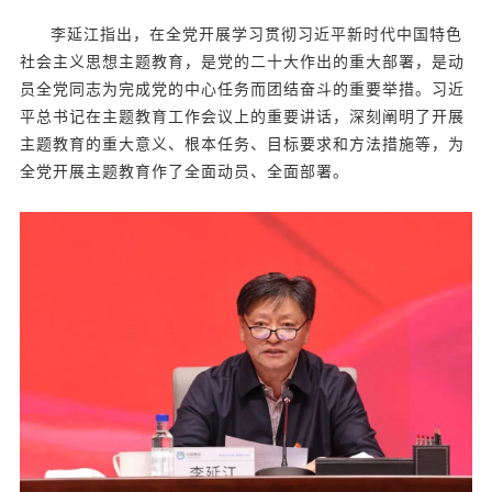
李延江指出，在全党开展学习贯彻习近平新时代中国特色
社会主义思想主题教育，是党的二十大作出的重大部署，是动
员全党同志为完成党的中心任务而团结奋斗的重要举措。习近
平总书记在主题教育工作会议上的重要讲话，深刻阐明了开展
主题教育的重大意义、根本任务、目标要求和方法措施等，为
全党开展主题教育作了全面动员、全面部署。