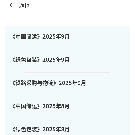
返回
《中国储运》2025年9月
《绿色包装》2025年9月
《铁路采购与物流》2025年9月
《中国储运》2025年8月
《绿色包装》2025年8月